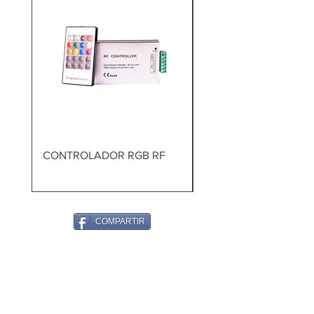
CONTROLADOR RGB RF
TALADRO PERCUTOR
BRUSHLESS
COMPARTIR