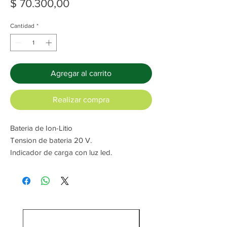
Precio
$ 70.300,00
Cantidad
*
Agregar al carrito
Realizar compra
Bateria de Ion-Litio
Tension de bateria 20 V.
Indicador de carga con luz led.
Máximo rendimiento.
C/Cargador y batería