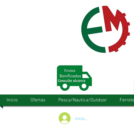
Inicio
Ofertas
Pesca/Nautica/Outdoor
Ferrete
Iniciar/Registrarse