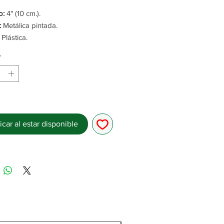
o:
4" (10 cm.).
:
Metálica pintada.
Plástica.
/6 HP, a 2800 RPM.
*
:
103 Watts.
o:
0.55 Ampers.
 mts. y 1 curva.
ón:
14 m3 x minuto.
:
2 AÑOS.
icar al estar disponible