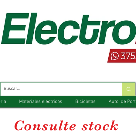
ria
Materiales eléctricos
Bicicletas
Auto. de Por
Consulte stock