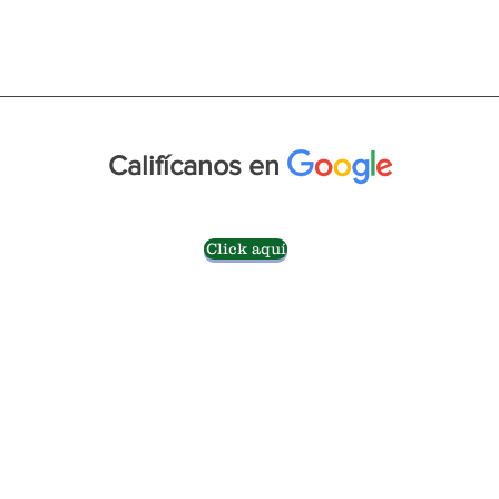
Califícanos en
Click aquí