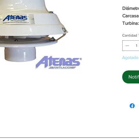
Diámetr
Carcasa
Turbina:
Motor:
1
Cantidad
Potencia
Consum
Tiraje:
8
Agotado
Extracci
Garantía
Notif