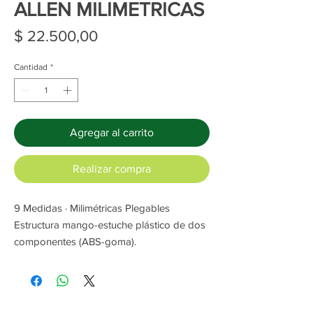
ALLEN MILIMETRICAS
Precio
$ 22.500,00
Cantidad
*
Agregar al carrito
Realizar compra
9 Medidas · Milimétricas Plegables
Estructura mango-estuche plástico de dos
componentes (ABS-goma).
– 9 Piezas: 1,5 -2 – 2,5 – 3 – 4 – 5 – 6 – 8
– 10 mm.
– Forjadas en Acero Cr-V.
– Tratamiento anti-corrosión.