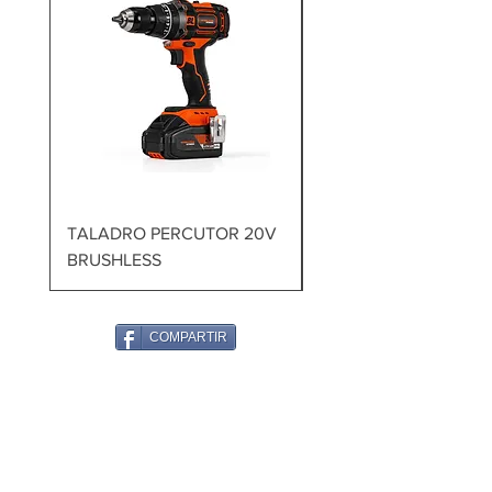
TALADRO PERCUTOR 20V
MARTILLO DEMOLED
BRUSHLESS
1700W 60J
COMPARTIR