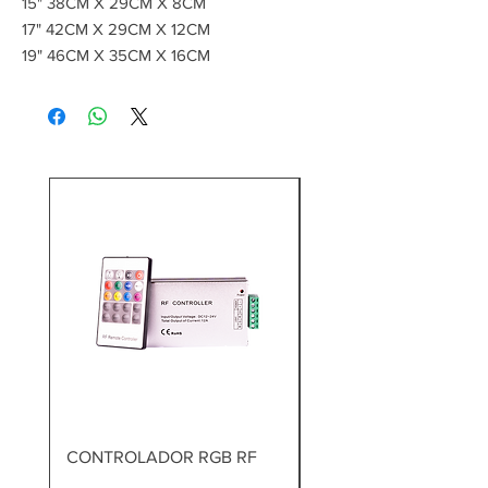
15" 38CM X 29CM X 8CM
17" 42CM X 29CM X 12CM
19" 46CM X 35CM X 16CM
C/Cargador y batería
CONTROLADOR RGB RF
TALADRO PERCUTOR
BRUSHLESS