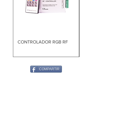
CONTROLADOR RGB RF
TALADRO PERCUTOR
BRUSHLESS
COMPARTIR