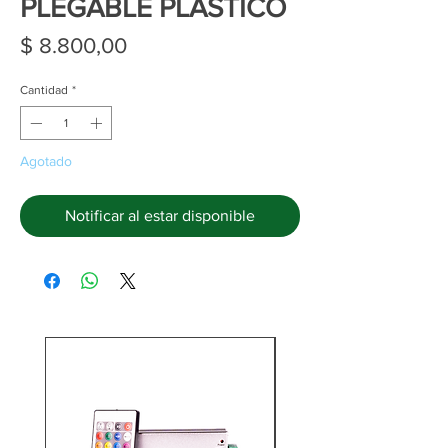
PLEGABLE PLASTICO
Precio
$ 8.800,00
Cantidad
*
Agotado
Notificar al estar disponible
C/Cargador y batería