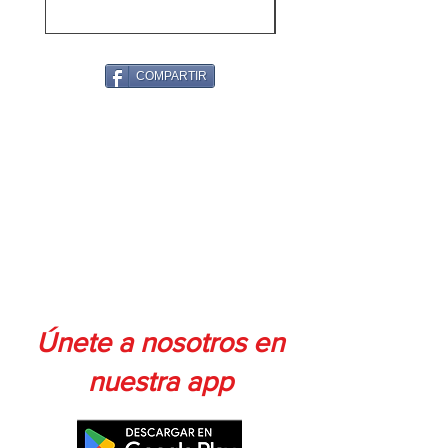
BRUSHLESS
Torque máximo: 45 N.m.
Tamaño de mandril sin llave: 13 mm.
COMPARTIR
Únete a nosotros en
nuestra app