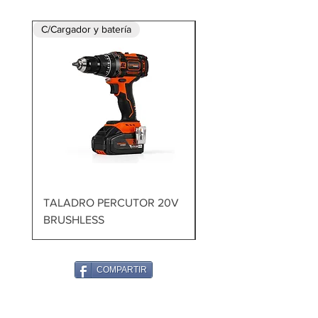
C/Cargador y batería
TALADRO PERCUTOR 20V
MARTILLO DEMOLED
BRUSHLESS
1700W 60J
COMPARTIR