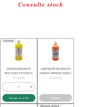
Consulte stock
Industrial
DESENGRASANTE
LIMPIADOR DE MANOS
MULTIUSO FATHER 1L
HANDS ORANGE 500CC
Precio
Precio
$ 5.200,00
$ 6.300,00
Agregar al carrito
Agotado
Remueve pintura