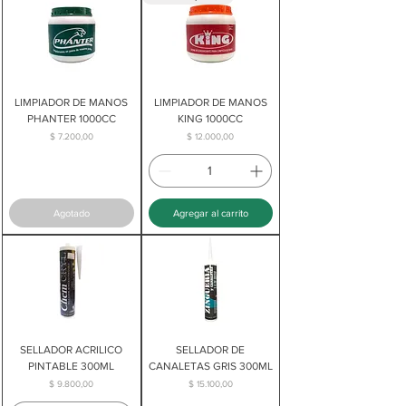
LIMPIADOR DE MANOS
LIMPIADOR DE MANOS
PHANTER 1000CC
KING 1000CC
Precio
Precio
$ 7.200,00
$ 12.000,00
Agotado
Agregar al carrito
SELLADOR ACRILICO
SELLADOR DE
PINTABLE 300ML
CANALETAS GRIS 300ML
Precio
Precio
$ 9.800,00
$ 15.100,00