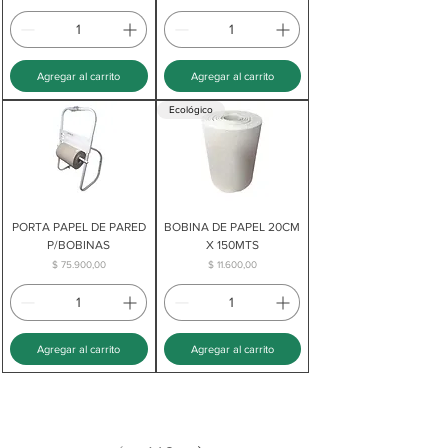
Agregar al carrito
Agregar al carrito
Ecológico
PORTA PAPEL DE PARED
BOBINA DE PAPEL 20CM
P/BOBINAS
X 150MTS
Precio
Precio
$ 75.900,00
$ 11.600,00
Agregar al carrito
Agregar al carrito