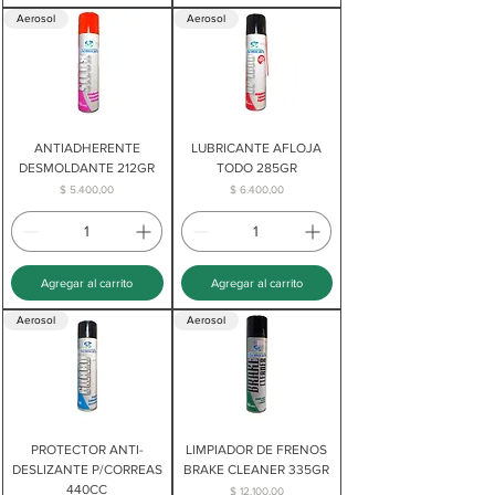
Aerosol
Aerosol
ANTIADHERENTE
LUBRICANTE AFLOJA
DESMOLDANTE 212GR
TODO 285GR
Precio
Precio
$ 5.400,00
$ 6.400,00
Agregar al carrito
Agregar al carrito
Aerosol
Aerosol
PROTECTOR ANTI-
LIMPIADOR DE FRENOS
DESLIZANTE P/CORREAS
BRAKE CLEANER 335GR
440CC
Precio
$ 12.100,00