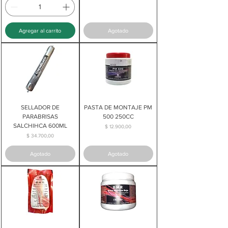
Agregar al carrito
Agotado
SELLADOR DE
PASTA DE MONTAJE PM
PARABRISAS
500 250CC
SALCHIHCA 600ML
Precio
$ 12.900,00
Precio
$ 34.700,00
Agotado
Agotado