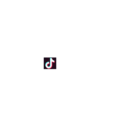
Aceptamos todas las tarjetas de crédito y
débito.
Tus compras y pagos están seguros a través de
MercadoPago.