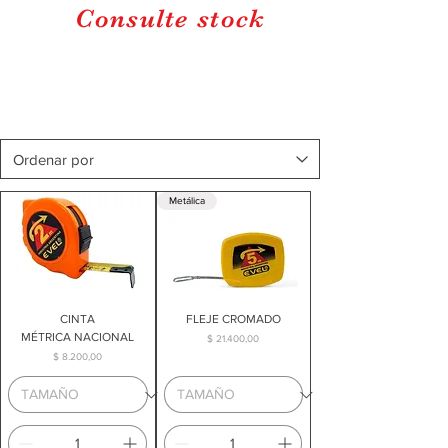
Consulte stock
Metálica
CINTA
FLEJE CROMADO
MÉTRICA NACIONAL
Precio
$ 21.400,00
Precio
$ 8.200,00