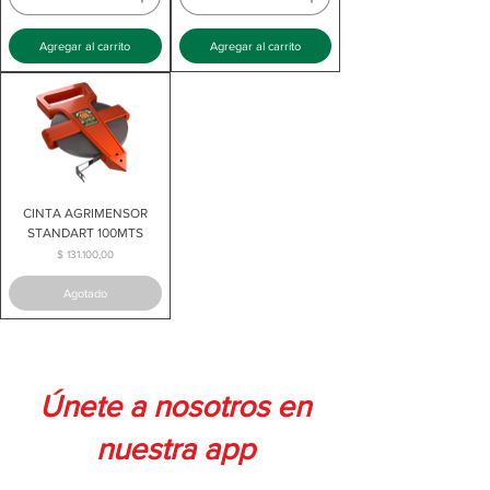
Agregar al carrito
Agregar al carrito
CINTA AGRIMENSOR
STANDART 100MTS
Precio
$ 131.100,00
Agotado
Únete a nosotros en
nuestra app