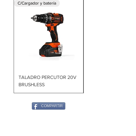
C/Cargador y batería
TALADRO PERCUTOR 20V
MARTILLO DEMOLED
BRUSHLESS
1700W 60J
COMPARTIR