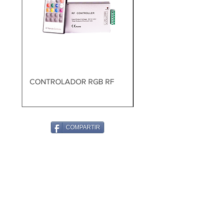
CONTROLADOR RGB RF
TALADRO PERCUTOR
BRUSHLESS
COMPARTIR