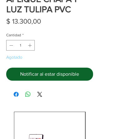
LUZ TULIPA PVC
Precio
$ 13.300,00
Cantidad
*
Agotado
Notificar al estar disponible
C/Cargador y batería