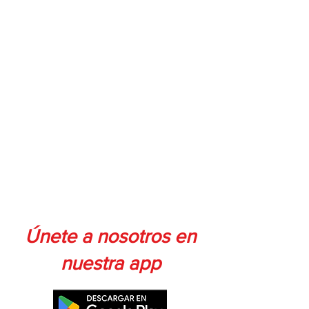
> Diseño Compacto
> Puede trabajar en seco sin dañarse
> Temperatura máxima de agua: 43º C
(110°F)
> Conectores entrada y salida: 3/8”
> Voltaje: 12v
> Fusible: 5amps
Únete a nosotros en
nuestra app