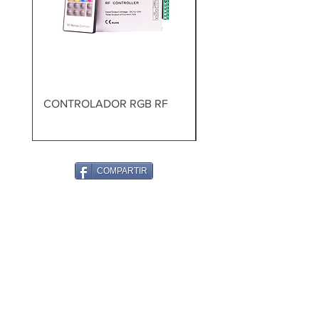
CONTROLADOR RGB RF
TALADRO PERCUTOR
BRUSHLESS
COMPARTIR