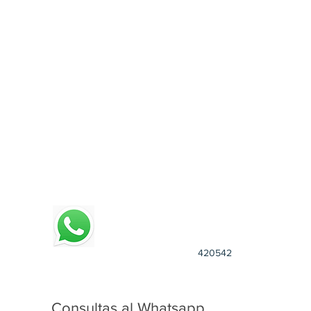
4
20542
Consultas al Whatsapp