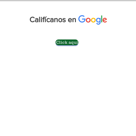
Califícanos en
Click aquí