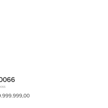
0066
0066
Precio
9.999.999,00