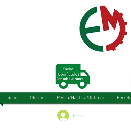
Inicio
Ofertas
Pesca/Nautica/Outdoor
Ferrete
Iniciar/Registrarse