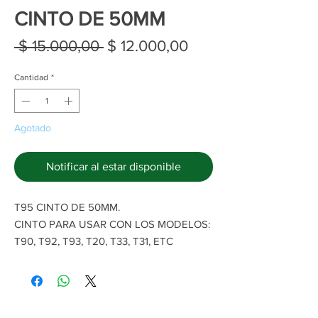
CINTO DE 50MM
Precio
Precio
 $ 15.000,00 
$ 12.000,00
de
Cantidad
*
oferta
Agotado
Notificar al estar disponible
T95 CINTO DE 50MM.
CINTO PARA USAR CON LOS MODELOS:
T90, T92, T93, T20, T33, T31, ETC