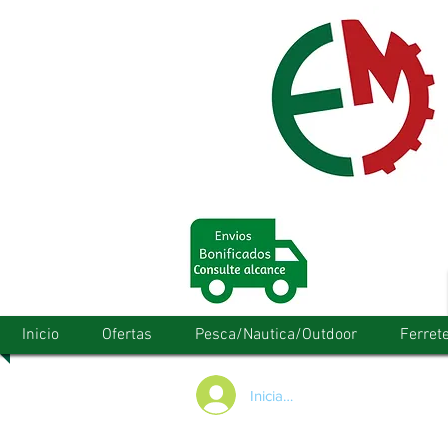
Inicio
Ofertas
Pesca/Nautica/Outdoor
Ferrete
Iniciar/Registrarse