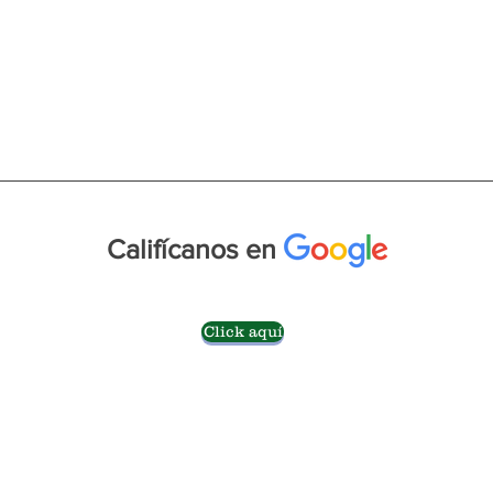
Califícanos en
Click aquí