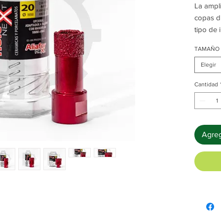
La ampl
copas d
tipo de 
accesor
TAMAÑO
agua, ga
La línea
Elegir
para per
Cantidad
Piedras
y otros 
obtenie
terminac
Agreg
optimiza
menor c