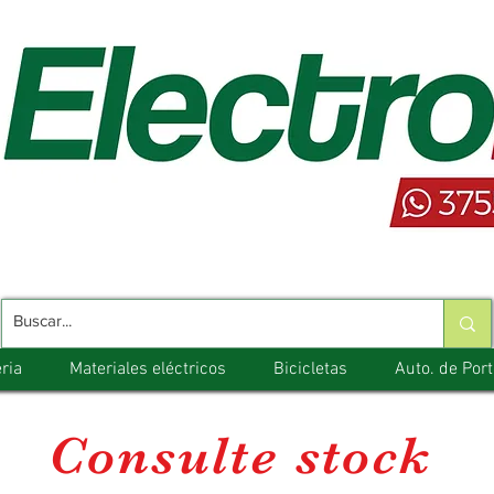
ria
Materiales eléctricos
Bicicletas
Auto. de Por
Consulte stock