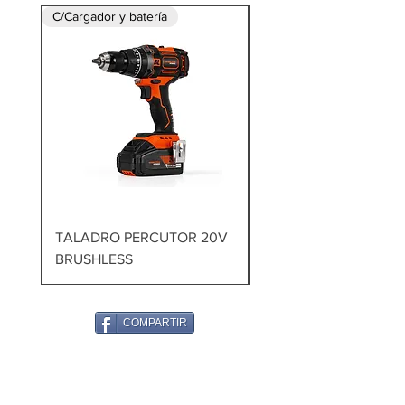
C/Cargador y batería
TALADRO PERCUTOR 20V
MARTILLO DEMOLED
BRUSHLESS
1700W 60J
COMPARTIR