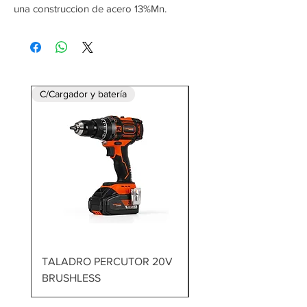
una construccion de acero 13%Mn.
C/Cargador y batería
TALADRO PERCUTOR 20V
MARTILLO DEMOLED
BRUSHLESS
1700W 60J