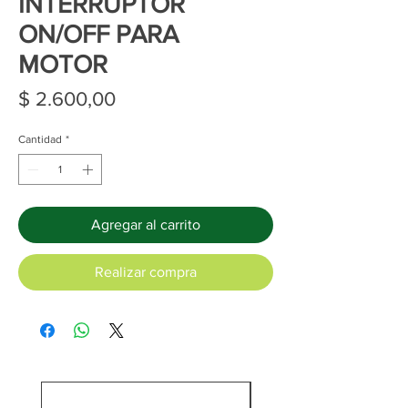
INTERRUPTOR
ON/OFF PARA
MOTOR
Precio
$ 2.600,00
Cantidad
*
Agregar al carrito
Realizar compra
C/Cargador y batería