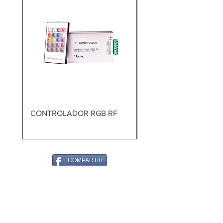
CONTROLADOR RGB RF
TALADRO PERCUTOR
BRUSHLESS
COMPARTIR