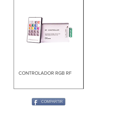
CONTROLADOR RGB RF
TALADRO PERCUTOR
BRUSHLESS
COMPARTIR