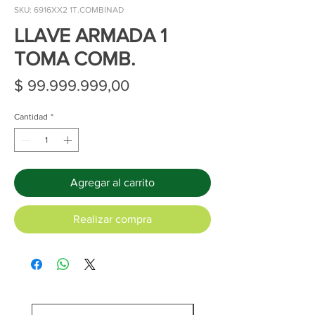
SKU: 6916XX2 1T.COMBINAD
LLAVE ARMADA 1
TOMA COMB.
Precio
$ 99.999.999,00
Cantidad
*
Agregar al carrito
Realizar compra
C/Cargador y batería