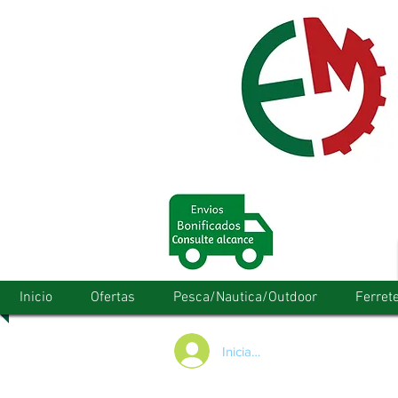
Inicio
Ofertas
Pesca/Nautica/Outdoor
Ferrete
Iniciar/Registrarse