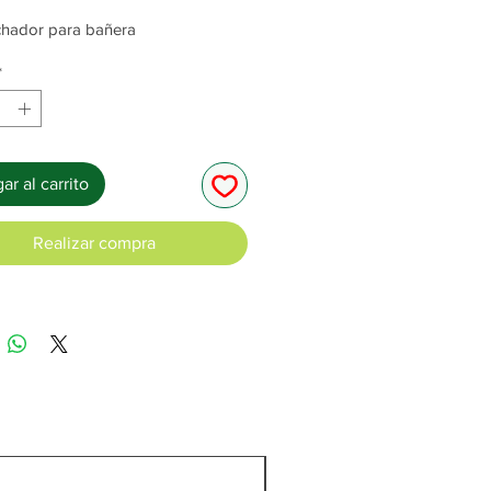
hador para bañera
*
ar al carrito
Realizar compra
C/Cargador y batería