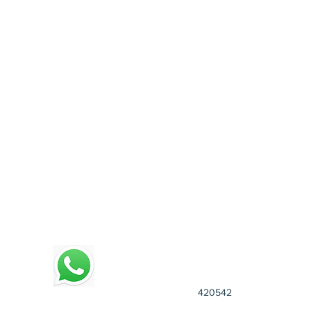
4
20542