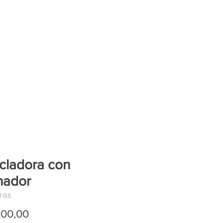
cladora con
hador
1 GS
Precio
300,00