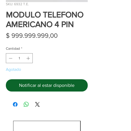
SKU: 6932 T.E.
MODULO TELEFONO
AMERICANO 4 PIN
Precio
$ 999.999.999,00
Cantidad
*
Agotado
Notificar al estar disponible
C/Cargador y batería