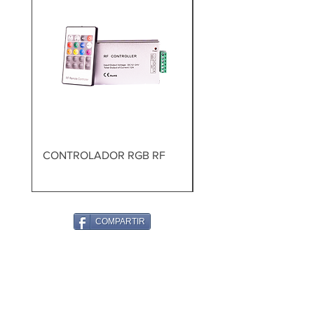
CONTROLADOR RGB RF
TALADRO PERCUTOR
BRUSHLESS
COMPARTIR