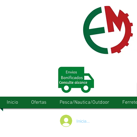
Inicio
Ofertas
Pesca/Nautica/Outdoor
Ferrete
Iniciar/Registrarse