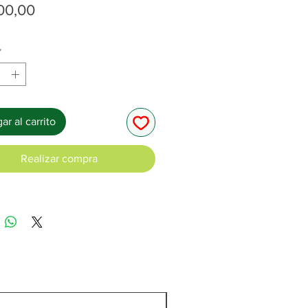
Precio
00,00
*
ar al carrito
Realizar compra
C/Cargador y batería