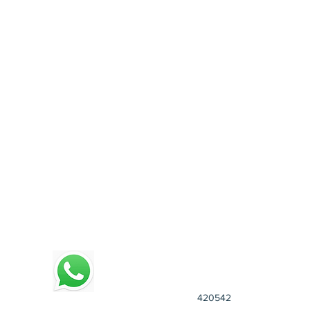
4
20542