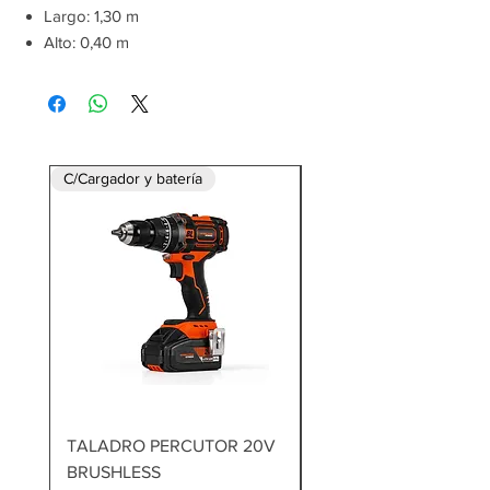
Largo: 1,30 m
Alto: 0,40 m
Ancho: 0,95 m
Capacidad: 500 Lts
Dimensiones del Embalaje
Largo: 72 cm
Alto: 16,7 cm
C/Cargador y batería
Ancho: 26,2 cm
Peso: 6,6 Kg
TALADRO PERCUTOR 20V
MARTILLO DEMOLED
BRUSHLESS
1700W 60J