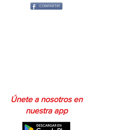
uso
COMPARTIR
Gran soporte que proporciona
estabilidad máxima durante su uso
APLICACIONES
Tareas de termofusión para cables,
empaques, sellado de mercadería,
soldadura de caños de cobre,
decapado de pinturas y barnices
Únete a nosotros en
nuestra app