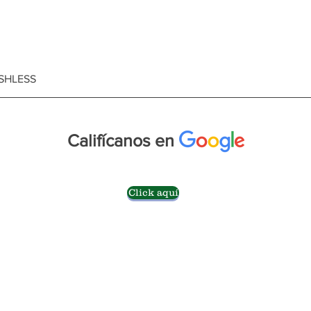
SHLESS
Califícanos en
Click aquí