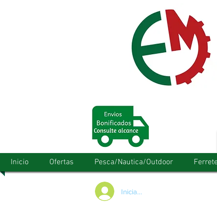
Inicio
Ofertas
Pesca/Nautica/Outdoor
Ferrete
Iniciar/Registrarse