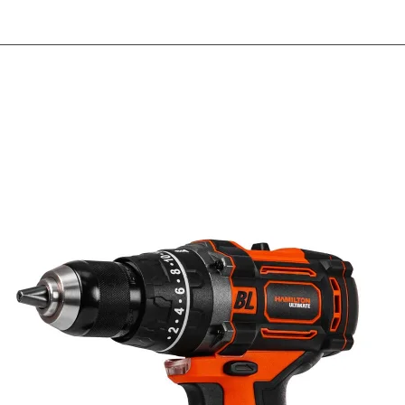
EL DIA
INSTRU
- CUEN
ETIQUE
APLICA
- DIMEN
X 4-1/4")
- VOLTA
- INTE
2 + 15 