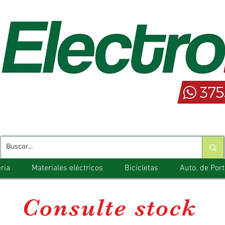
ria
Materiales eléctricos
Bicicletas
Auto. de Por
Consulte stock