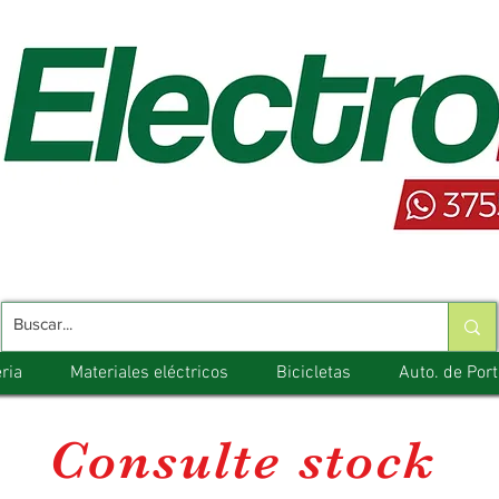
ria
Materiales eléctricos
Bicicletas
Auto. de Por
Consulte stock