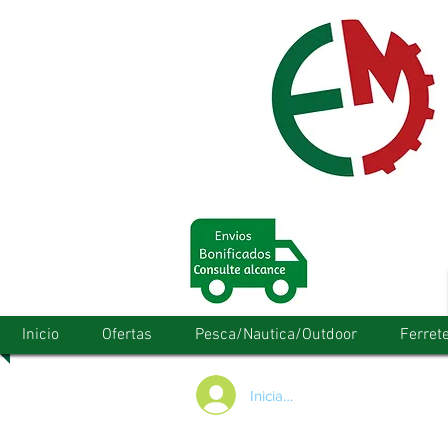
Inicio
Ofertas
Pesca/Nautica/Outdoor
Ferrete
Iniciar/Registrarse