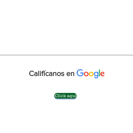
Califícanos en
Click aquí