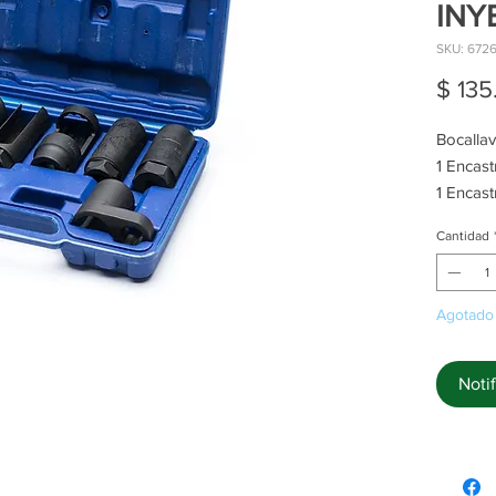
INY
SKU: 672
$ 135
Bocallav
1 Encas
1 Encas
1 Encas
Cantidad
1 Encas
1 Encas
1 Encas
Agotado
1 Encast
Notif