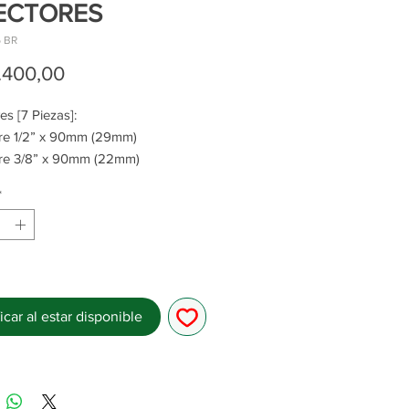
ECTORES
6 BR
Precio
.400,00
es [7 Piezas]:
tre 1/2” x 90mm (29mm)
tre 3/8” x 90mm (22mm)
tre 1/2” x 80mm (27mm Estriada)
*
tre 3/8” x 80mm (22mm)
tre 3/8” x 30mm (22mm)
tre 1/2” x 50mm (22mm)
re 3/8” x 74mm (1-1/16”)
icar al estar disponible