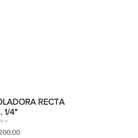
LADORA RECTA
 1/4"
0K H
Precio
.200,00