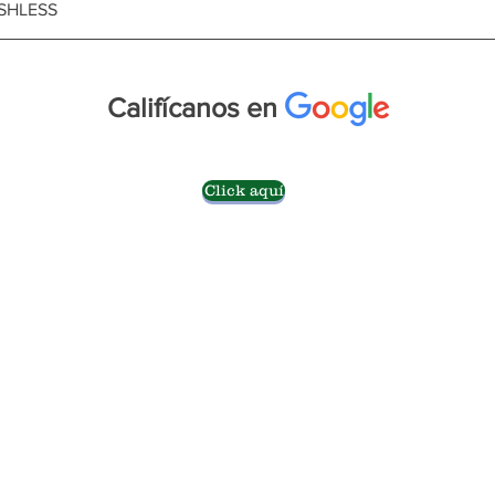
SHLESS
Califícanos en
Click aquí