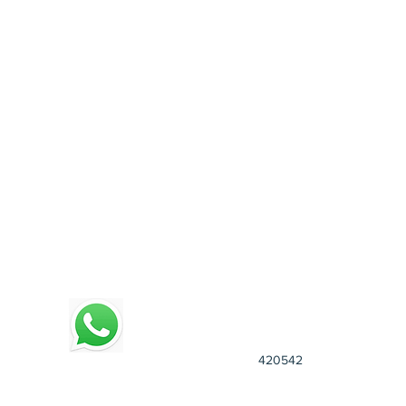
4
20542