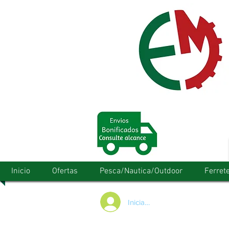
Inicio
Ofertas
Pesca/Nautica/Outdoor
Ferrete
Iniciar/Registrarse