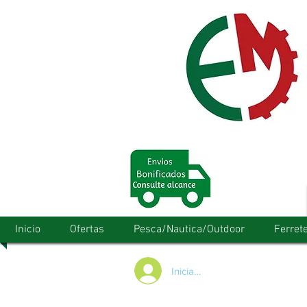
Inicio
Ofertas
Pesca/Nautica/Outdoor
Ferrete
Iniciar/Registrarse