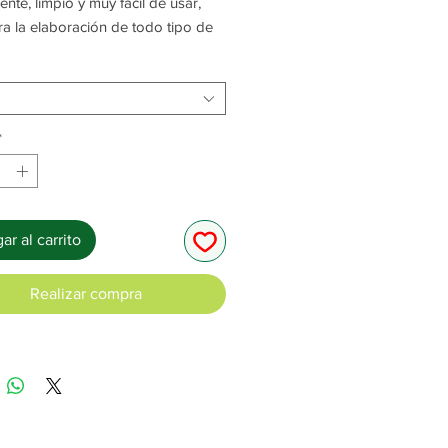
ente, limpio y muy fácil de usar,
ra la elaboración de todo tipo de
ades y trabajos prácticos.
 sobre prácticamente todo tipo de
es, incluyendo Telgopor®*.
*
aciones:
entan en estuche de 25 ml y en
de 100 ml.
ar al carrito
Realizar compra