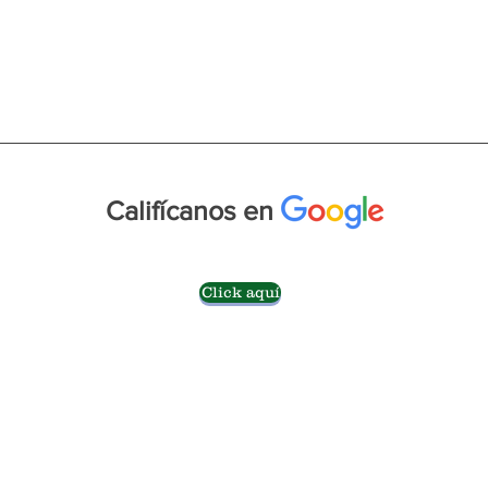
Califícanos en
Click aquí