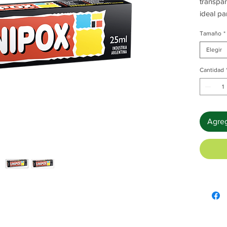
transpar
ideal pa
manualid
Tamaño
*
Adhiere
material
Elegir
Cantidad
Present
Se pres
estuche 
Agreg