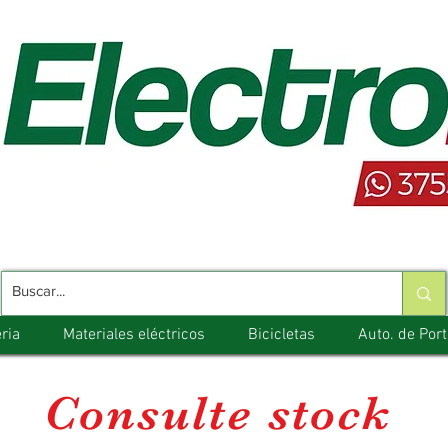
ria
Materiales eléctricos
Bicicletas
Auto. de Por
Consulte stock