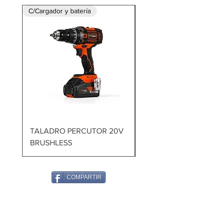
C/Cargador y batería
TALADRO PERCUTOR 20V
MARTILLO DEMOLED
BRUSHLESS
1700W 60J
COMPARTIR